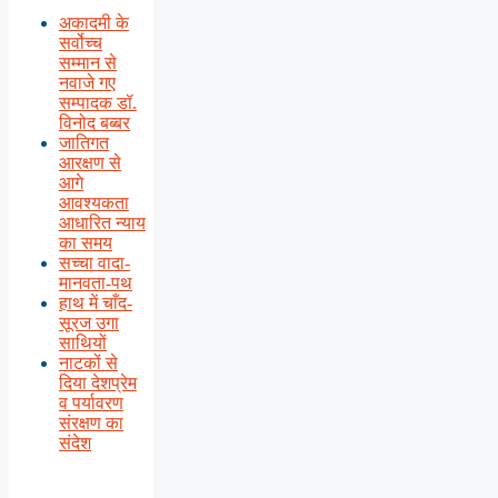
अकादमी के
सर्वोच्च
सम्मान से
नवाजे गए
सम्पादक डॉ.
विनोद बब्बर
जातिगत
आरक्षण से
आगे
आवश्यकता
आधारित न्याय
का समय
सच्चा वादा-
मानवता-पथ
हाथ में चाँद-
सूरज उगा
साथियों
नाटकों से
दिया देशप्रेम
व पर्यावरण
संरक्षण का
संदेश