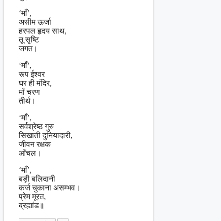
‘माँ’,
असीम ऊर्जा
हरपल हृदय साथ,
तू सृष्टि
जगत।
‘माँ’,
रूप ईश्वर
घर ही मंदिर,
माँ चरण
तीर्थ।
‘माँ’,
सर्वश्रेष्ठ गुरु
सिखाती दुनियादारी,
जीवन रक्षक
आँचल।
‘माँ’,
बड़ी बलिदानी
कर्ज चुकाना असम्भव।
प्रेम मूरत,
ब्रह्मांड॥