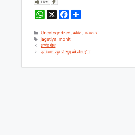
Like
W
X
F
S
h
a
h
at
c
ar
Categories
Uncategorized
,
कविता
,
काव्यभाषा
Tags
jagetiya
,
mohit
s
e
e
आनंद बोध
A
b
प्रशिक्षण खुद से खुद को लेना होगा
p
o
p
o
k