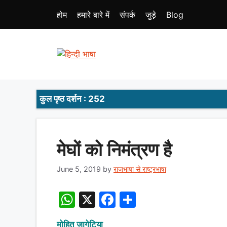
Skip
होम
हमारे बारे में
संपर्क
जुड़े
Blog
to
content
कुल पृष्ठ दर्शन : 252
मेघों को निमंत्रण है
June 5, 2019
by
राजभाषा से राष्ट्रभाषा
W
X
F
S
h
a
h
मोहित जागेटिया