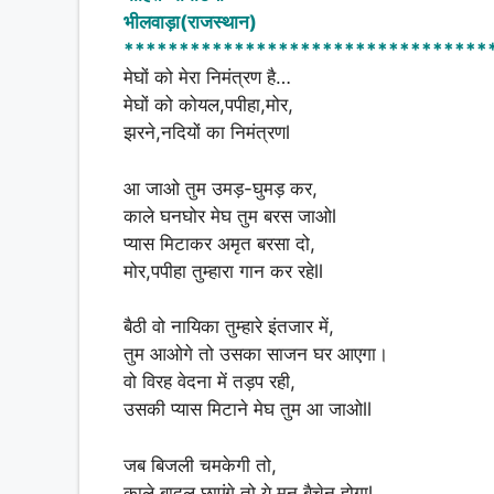
at
c
ar
भीलवाड़ा(राजस्थान)
s
e
e
*********************************
A
b
मेघों को मेरा निमंत्रण है…
मेघों को कोयल,पपीहा,मोर,
p
o
झरने,नदियों का निमंत्रणl
p
o
k
आ जाओ तुम उमड़-घुमड़ कर,
काले घनघोर मेघ तुम बरस जाओl
प्यास मिटाकर अमृत बरसा दो,
मोर,पपीहा तुम्हारा गान कर रहेll
बैठी वो नायिका तुम्हारे इंतजार में,
तुम आओगे तो उसका साजन घर आएगा।
वो विरह वेदना में तड़प रही,
उसकी प्यास मिटाने मेघ तुम आ जाओll
जब बिजली चमकेगी तो,
काले बादल छाएंगे तो,ये मन बैचेन होगाl