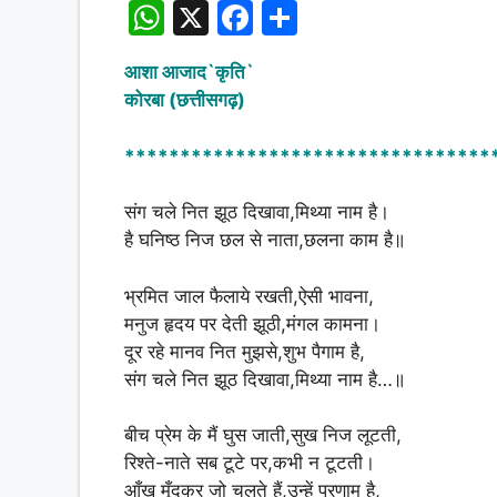
W
X
F
S
h
a
h
आशा आजाद`कृति`
at
c
ar
कोरबा (छत्तीसगढ़)
s
e
e
A
b
*********************************
p
o
संग चले नित झूठ दिखावा,मिथ्या नाम है।
p
o
है घनिष्ठ निज छल से नाता,छलना काम है॥
k
भ्रमित जाल फैलाये रखती,ऐसी भावना,
मनुज हृदय पर देती झूठी,मंगल कामना।
दूर रहे मानव नित मुझसे,शुभ पैगाम है,
संग चले नित झूठ दिखावा,मिथ्या नाम है…॥
बीच प्रेम के मैं घुस जाती,सुख निज लूटती,
रिश्ते-नाते सब टूटे पर,कभी न टूटती।
आँख मूँदकर जो चलते हैं,उन्हें प्रणाम है,