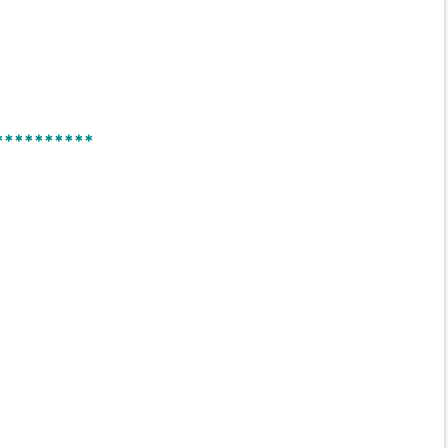
**********