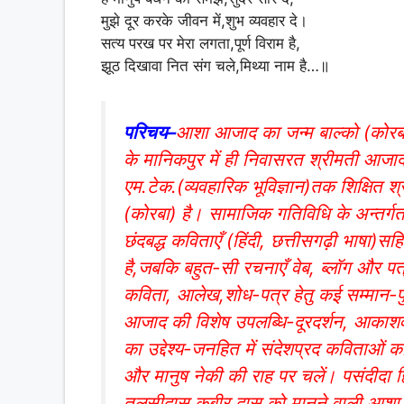
मुझे दूर करके जीवन में,शुभ व्यवहार दे।
सत्य परख पर मेरा लगता,पूर्ण विराम है,
झूठ दिखावा नित संग चले,मिथ्या नाम है…॥
परिचय–
आशा आजाद का जन्म बाल्को (कोरबा
के मानिकपुर में ही निवासरत श्रीमती आजाद क
एम.टेक.(व्यवहारिक भूविज्ञान)तक शिक्षित श्
(कोरबा) है। सामाजिक गतिविधि के अन्तर्
छंदबद्ध कविताएँ (हिंदी, छत्तीसगढ़ी भाषा
है,जबकि बहुत-सी रचनाएँ वेब, ब्लॉग और पत्
कविता, आलेख,शोध-पत्र हेतु कई सम्मान-पुर
आजाद की विशेष उपलब्धि-दूरदर्शन, आकाशव
का उद्देश्य-जनहित में संदेशप्रद कविताओं क
और मानुष नेकी की राह पर चलें। पसंदीदा 
तुलसीदास,कबीर दास को मानने वाली आशा आ