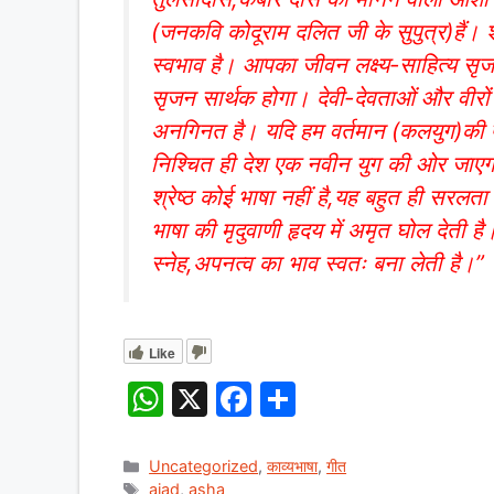
(जनकवि कोदूराम दलित जी के सुपुत्र)हैं
स्वभाव है। आपका जीवन लक्ष्य-साहित्य सृजन
सृजन सार्थक होगा। देवी-देवताओं और वीरों के
अनगिनत है। यदि हम वर्तमान (कलयुग)की पी
निश्चित ही देश एक नवीन युग की ओर जाएगा।
श्रेष्ठ कोई भाषा नहीं है,यह बहुत ही सरलता 
भाषा की मृदुवाणी हृदय में अमृत घोल देती है।
स्नेह,अपनत्व का भाव स्वतः बना लेती है।”
Like
W
X
F
S
h
a
h
at
c
ar
Categories
Uncategorized
,
काव्यभाषा
,
गीत
Tags
ajad
,
asha