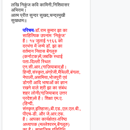
लखि निकुंज कवि कामिनी,निशिवासर
अभिराम।
आत्म प्रीत सुन्दर सुखद,चन्द्रमुखी
सुखधाम॥
परिचय-
डॉ.राम कुमार झा का
साहित्यिक उपनाम ‘निकुंज’
है। १४ जुलाई १९६६ को
दरभंगा में जन्मे डॉ. झा का
वर्तमान निवास बेंगलुरु
(कर्नाटक)में,जबकि स्थाई
पता-दिल्ली स्थित
एन.सी.आर.(गाज़ियाबाद)है।
हिन्दी,संस्कृत,अंग्रेजी,मैथिली,बंगला,
नेपाली,असमिया,भोजपुरी एवं
डोगरी आदि भाषाओं का ज्ञान
रखने वाले श्री झा का संबंध
शहर लोनी(गाजि़याबाद उत्तर
प्रदेश)से है। शिक्षा एम.ए.
(हिन्दी,
संस्कृत,इतिहास),बी.एड.,एल.एल.बी.,
पीएच-डी. और जे.आर.एफ.
है। आपका कार्यक्षेत्र-वरिष्ठ
अध्यापक (मल्लेश्वरम्,बेंगलूरु)
का है। सामाजिक गतिविधि