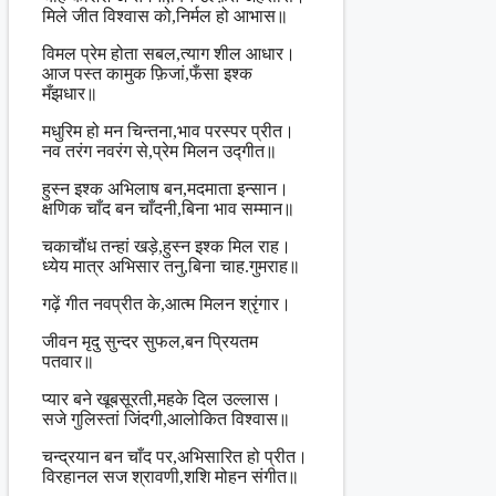
मिले जीत विश्वास को,निर्मल हो आभास॥
विमल प्रेम होता सबल,त्याग शील आधार।
आज पस्त कामुक फ़िजां,फँसा इश्क
मँझधार॥
मधुरिम हो मन चिन्तना,भाव परस्पर प्रीत।
नव तरंग नवरंग से,प्रेम मिलन उद्गीत॥
हुस्न इश्क अभिलाष बन,मदमाता इन्सान।
क्षणिक चाँद बन चाँदनी,बिना भाव सम्मान॥
चकाचौंध तन्हां खड़े,हुस्न इश्क मिल राह।
ध्येय मात्र अभिसार तनु,बिना चाह.गुमराह॥
गढ़ें गीत नवप्रीत के,आत्म मिलन श्रृंगार।
जीवन मृदु सुन्दर सुफल,बन प्रियतम
पतवार॥
प्यार बने खूबसूरती,महके दिल उल्लास।
सजे गुलिस्तां जिंदगी,आलोकित विश्वास॥
चन्द्रयान बन चाँद पर,अभिसारित हो प्रीत।
विरहानल सज श्रावणी,शशि मोहन संगीत॥