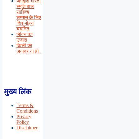
जगदीश भारती
स्मृति बाल
साहित्य
सम्मान के लिए
शिव मोहन
चयनित
जीवन का
उजास
किसी का
अनादर ना हो
मुख्य लिंक
Terms &
Conditions
Privacy
Policy
Disclaimer