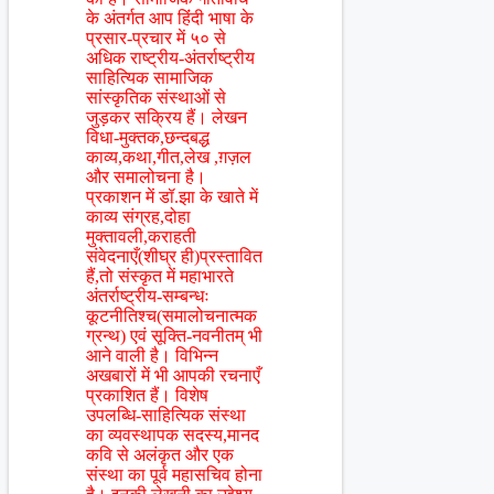
के अंतर्गत आप हिंंदी भाषा के
प्रसार-प्रचार में ५० से
अधिक राष्ट्रीय-अंतर्राष्ट्रीय
साहित्यिक सामाजिक
सांस्कृतिक संस्थाओं से
जुड़कर सक्रिय हैं। लेखन
विधा-मुक्तक,छन्दबद्ध
काव्य,कथा,गीत,लेख ,ग़ज़ल
और समालोचना है।
प्रकाशन में डॉ.झा के खाते में
काव्य संग्रह,दोहा
मुक्तावली,कराहती
संवेदनाएँ(शीघ्र ही)प्रस्तावित
हैं,तो संस्कृत में महाभारते
अंतर्राष्ट्रीय-सम्बन्धः
कूटनीतिश्च(समालोचनात्मक
ग्रन्थ) एवं सूक्ति-नवनीतम् भी
आने वाली है। विभिन्न
अखबारों में भी आपकी रचनाएँ
प्रकाशित हैं। विशेष
उपलब्धि-साहित्यिक संस्था
का व्यवस्थापक सदस्य,मानद
कवि से अलंकृत और एक
संस्था का पूर्व महासचिव होना