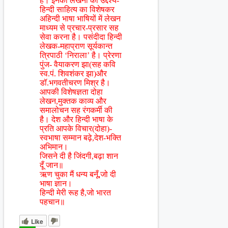
है। इनकी लेखनी का उद्देश्य-
हिन्दी साहित्य का विशेषकर
अहिन्दी भाषा भाषियों में लेखन
माध्यम से प्रचार-प्रसार सह
सेवा करना है। पसंदीदा हिन्दी
लेखक-महाप्राण सूर्यकान्त
त्रिपाठी ‘निराला’ है। प्रेरणा
पुंज- वैयाकरण झा(सह कवि
स्व.पं. शिवशंकर झा)और
डॉ.भगवतीचरण मिश्र है।
आपकी विशेषज्ञता दोहा
लेखन,मुक्तक काव्य और
समालोचन सह रंगकर्मी की
है। देश और हिन्दी भाषा के
प्रति आपके विचार(दोहा)-
स्वभाषा सम्मान बढ़े,देश-भक्ति
अभिमान।
जिसने दी है जिंदगी,बढ़ा शान
दूँ जान॥
ऋण चुका मैं धन्य बनूँ,जो दी
भाषा ज्ञान।
हिन्दी मेरी रूह है,जो भारत
पहचान॥
Like