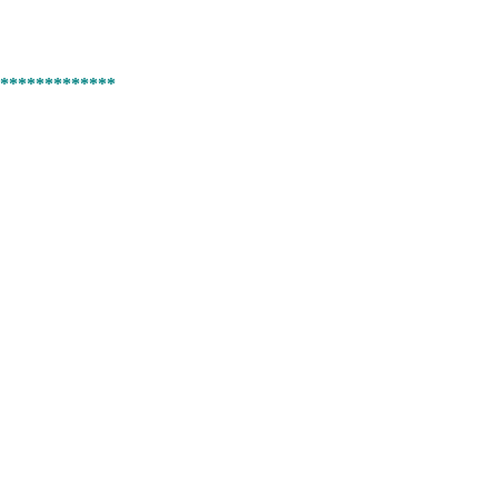
*************