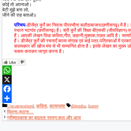
कोई तो अपनाओ।
बेटी मुझे बना लो,
जीने की राह बताओ॥
परिचय-
डीजेंद्र कुर्रे का निवास पीपरभौना बलौदाबाजार(छत्तीसगढ़) में 
स्थान भटगांव (छत्तीसगढ़) है। श्री कुर्रे की शिक्षा बीएससी (जीवविज्ञान) एव
हैं। आपकी लेखन विधा कविता,गीत, कहानी,मुक्तक,ग़ज़ल आदि है। सामाजिक
हैं। डीजेंद्र कुर्रे की रचनाएँ काव्य संग्रह एवं कई पत्र-पत्रिकाओं में प्
कलमकार की खोज मंच से भी सम्मानित होना है। इनके लेखन का मुख्य उद्द
रूबरू कराकर जागृत करना है।
Like
WhatsApp
X
Facebook
Categories
Tags
Uncategorized
,
कविता
,
काव्यभाषा
dijendra
,
kuree
Share
मिलना-रूठना…
ग्रीष्मावकाश का बदलता स्वरुप:कल और आज