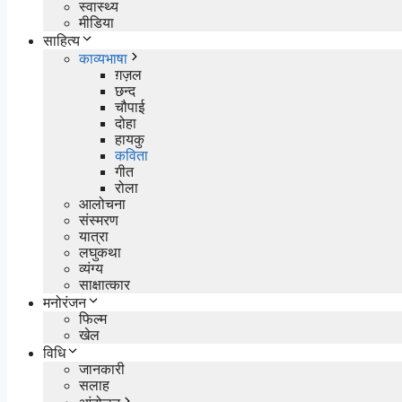
स्वास्थ्य
मीडिया
साहित्य
काव्यभाषा
ग़ज़ल
छन्द
चौपाई
दोहा
हायकु
कविता
गीत
रोला
आलोचना
संस्मरण
यात्रा
लघुकथा
व्यंग्य
साक्षात्कार
मनोरंजन
फिल्म
खेल
विधि
जानकारी
सलाह