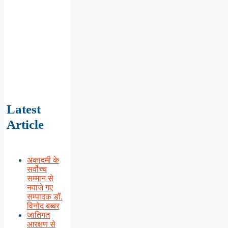
Latest
Article
अकादमी के
सर्वोच्च
सम्मान से
नवाजे गए
सम्पादक डॉ.
विनोद बब्बर
जातिगत
आरक्षण से