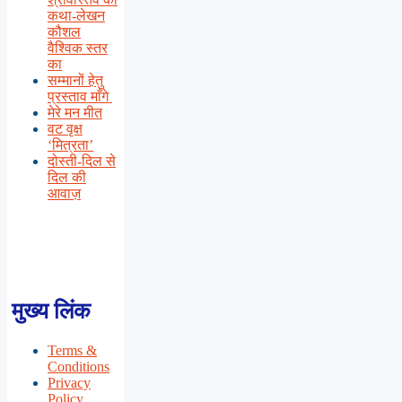
कथा-लेखन
कौशल
वैश्विक स्तर
का
सम्मानों हेतु
प्रस्ताव माँगे
मेरे मन मीत
वट वृक्ष
‘मित्रता’
दोस्ती-दिल से
दिल की
आवाज़
मुख्य लिंक
Terms &
Conditions
Privacy
Policy