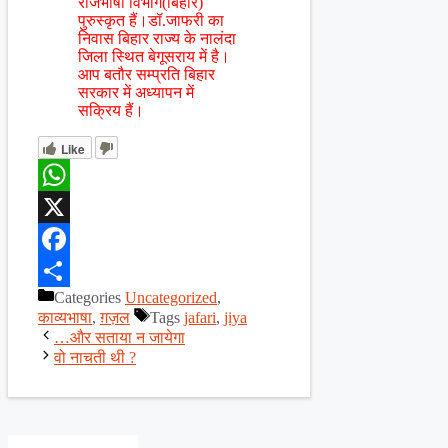
राजभाषा विभाग(बिहार)
पुरुस्कृत हैं।डॉ.जाफरी का
निवास बिहार राज्य के नालंदा
जिला स्थित बेगूसराय में है।
आप बतौर सम्प्रति बिहार
सरकार में अध्यापन में
सक्रिय हैं।
Like
WhatsApp
X
Facebook
Categories
Uncategorized
,
Share
काव्यभाषा
,
ग़ज़ल
Tags
jafari
,
jiya
…और सताया न जायेगा
वो नाचती थी ?