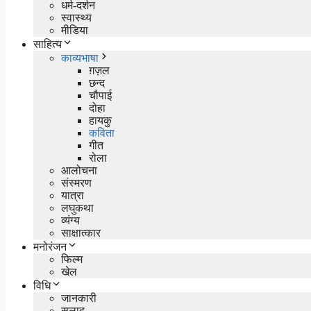
धर्म-दर्शन
स्वास्थ्य
मीडिया
साहित्य
काव्यभाषा
ग़ज़ल
छन्द
चौपाई
दोहा
हायकु
कविता
गीत
रोला
आलोचना
संस्मरण
यात्रा
लघुकथा
व्यंग्य
साक्षात्कार
मनोरंजन
फिल्म
खेल
विधि
जानकारी
सलाह