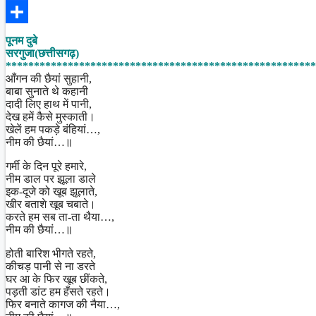
Facebook
Share
पूनम दुबे
सरगुजा(छत्तीसगढ़)
*******************************************************
आँगन की छैयां सुहानी,
बाबा सुनाते थे कहानी
दादी लिए हाथ में पानी,
देख हमें कैसे मुस्काती।
खेलें हम पकड़े बंहियां…,
नीम की छैयां…॥
गर्मी के दिन पूरे हमारे,
नीम डाल पर झूला डाले
इक-दूजे को खूब झूलाते,
खीर बताशे खूब चबाते।
करते हम सब ता-ता थैया…,
नीम की छैयां…॥
होती बारिश भीगते रहते,
कीचड़ पानी से ना डरते
घर आ के फिर खूब छींकते,
पड़ती डांट हम हँसते रहते।
फिर बनाते कागज की नैया…,