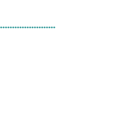
***********************