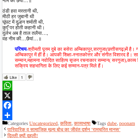
नीम की छैयां…॥
ठंडी हवा मस्तानी थी,
मीठी हर जुबानी थी
घूंघट में दुल्हन शर्माती थी,
कुएँ पर होती कहानी थी।
दुर्लभ अब है ताल तलैया…,
वह नीम की…छैयां…॥
परिचय-
श्रीमती पूनम दुबे का बसेरा अम्बिकापुर,सरगुजा(छत्तीसगढ़)में है
अम्बिकापुर में हीं है। आपकी शिक्षा-स्नातकोत्तर और संगीत विशारद है। साहित
सम्मान,महामना नवोदित साहित्य सृजन रचनाकार सम्मान( सरगुजा),काव्य मित
सक्रिय सहभागिता के लिए कई सम्मान-पत्र मिले हैं।
Like
1
WhatsApp
X
Facebook
Categories
Uncategorized
,
कविता
,
काव्यभाषा
Tags
dube
,
poonam
Share
पारिवारिक व सामाजिक मूल्य बोध का जीवंत दर्शन ‘रामचरित मानस’
दिल्ली क्यों दहली!