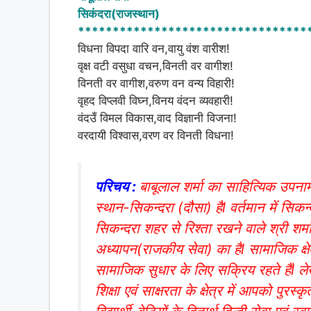
at
c
ar
सिकंदरा(राजस्थान)
s
e
e
*********************************
A
b
विधना विपदा वारि वन,वायु वंश वारीश!
वृक्ष वटी वसुधा वचन,विनती वर वागीश!
p
o
विनती वर वागीश,वरुण वन वन्य विहारी!
p
o
वृहद विप्लवी विघ्न,विनय वंदन व्यवहारी!
k
वंदउँ विमल विकास,वाद विज्ञानी विजना!
वरदायी विश्वास,वरण वर विनती विधना!
परिचय :
बाबूलाल शर्मा का साहित्यिक उप
स्थान-सिकन्दरा (दौसा) हैl वर्तमान में सिक
सिकन्दरा शहर से रिश्ता रखने वाले श्री शर्म
अध्यापन(राजकीय सेवा) का हैl सामाजिक क्
सामाजिक सुधार के लिए सक्रिय रहते हैंl ले
शिक्षा एवं साक्षरता के क्षेत्र में आपको पुर