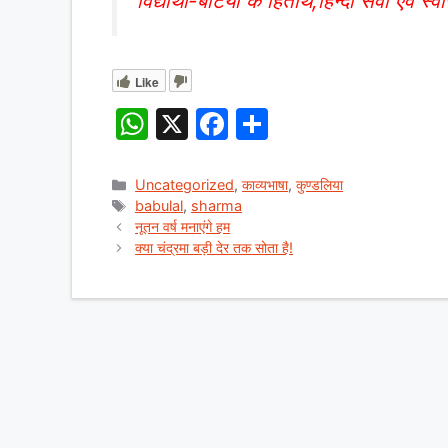
विद्यार्थी-बेटियों के हितार्थ,हिन्दी सेवा एवं स्व
Like
W
X
F
S
h
a
h
at
c
ar
Categories
Uncategorized
,
काव्यभाषा
,
कुण्डलिया
Tags
babulal
,
sharma
s
e
e
नूतन वर्ष मनाएंगे हम
A
b
क्या चंद्रमा बड़ी देर तक सोता है!
p
o
p
o
k