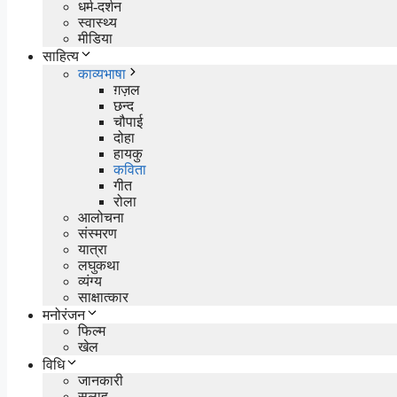
धर्म-दर्शन
स्वास्थ्य
मीडिया
साहित्य
काव्यभाषा
ग़ज़ल
छन्द
चौपाई
दोहा
हायकु
कविता
गीत
रोला
आलोचना
संस्मरण
यात्रा
लघुकथा
व्यंग्य
साक्षात्कार
मनोरंजन
फिल्म
खेल
विधि
जानकारी
सलाह