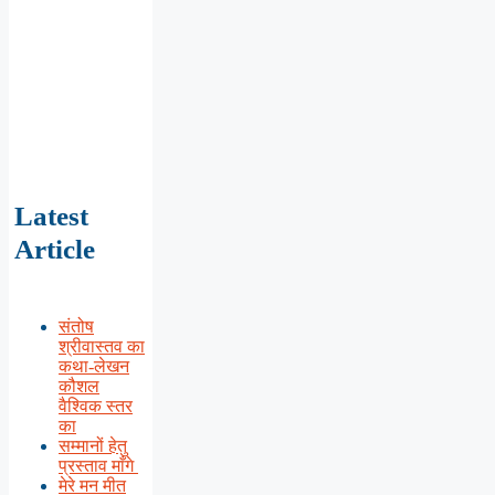
Latest
Article
संतोष
श्रीवास्तव का
कथा-लेखन
कौशल
वैश्विक स्तर
का
सम्मानों हेतु
प्रस्ताव माँगे
मेरे मन मीत