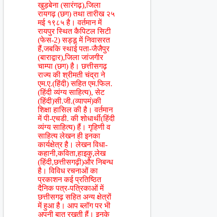
खुड़बेना (सारंगढ़),जिला
रायगढ़ (छग) तथा तारीख २५
मई १९८५ है। वर्तमान में
रायपुर स्थित कैपिटल सिटी
(फेस-2) सड्डू में निवासरत
हैं,जबकि स्थाई पता-जैजैपुर
(बाराद्वार),जिला जांजगीर
चाम्पा (छग) है। छत्तीसगढ़
राज्य की श्रीमती चंद्रा ने
एम.ए.(हिंदी) सहित एम.फिल.
(हिंदी व्यंग्य साहित्य), सेट
(हिंदी)सी.जी.(व्यापमं)की
शिक्षा हासिल की है। वर्तमान
में पी-एचडी. की शोधार्थी(हिंदी
व्यंग्य साहित्य) हैं। गृहिणी व
साहित्य लेखन ही इनका
कार्यक्षेत्र है। लेखन विधा-
कहानी,कविता,हाइकु,लेख
(हिंदी,छत्तीसगढ़ी)और निबन्ध
है। विविध रचनाओं का
प्रकाशन कई प्रतिष्ठित
दैनिक पत्र-पत्रिकाओं में
छत्तीसगढ़ सहित अन्य क्षेत्रों
में हुआ है। आप ब्लॉग पर भी
अपनी बात रखती हैं। इनके