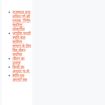
राज्यपाल द्वारा
ललित गर्ग की
पुस्तक ‘निर्गुण
चदरिया’
लोकार्पित
जगदीश भारती
स्मृति बाल
साहित्य
सम्मान के लिए
शिव मोहन
चयनित
जीवन का
उजास
किसी का
अनादर ना हो
शांति-पथ
अपनाएँ सब