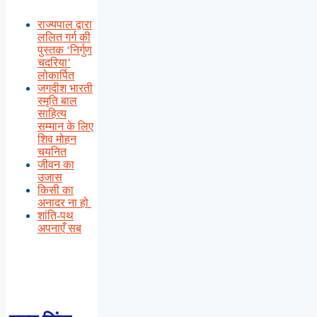
राज्यपाल द्वारा
ललित गर्ग की
पुस्तक ‘निर्गुण
चदरिया’
लोकार्पित
जगदीश भारती
स्मृति बाल
साहित्य
सम्मान के लिए
शिव मोहन
चयनित
जीवन का
उजास
किसी का
अनादर ना हो
शांति-पथ
अपनाएँ सब