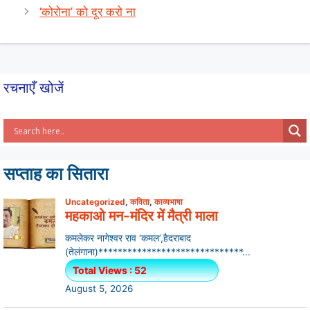
p
o
‘कोरोना’ को दूर करो ना
p
o
k
रचनाएँ खोजें
सप्ताह का सितारा