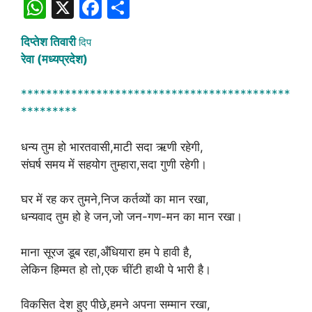
W
X
F
S
h
a
h
दिप्तेश तिवारी
दिप
at
c
ar
रेवा (मध्यप्रदेश)
s
e
e
A
b
*******************************************
*********
p
o
p
o
धन्य तुम हो भारतवासी,माटी सदा ऋणी रहेगी,
k
संघर्ष समय में सहयोग तुम्हारा,सदा गुणी रहेगी।
घर में रह कर तुमने,निज कर्तव्यों का मान रखा,
धन्यवाद तुम हो हे जन,जो जन-गण-मन का मान रखा।
माना सूरज डूब रहा,अँधियारा हम पे हावी है,
लेकिन हिम्मत हो तो,एक चींटी हाथी पे भारी है।
विकसित देश हुए पीछे,हमने अपना सम्मान रखा,