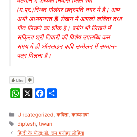
वर्तमान में आपका निवास जिला रेवा
(म.प्र.)स्थित गोलंबर छत्रपति नगर में है। आप
अभी अध्ययनरत हैंl लेखन में आपको कविता तथा
गीत लिखने का शौक है। ब्लॉग भी लिखने में
सक्रिय श्री तिवारी की विशेष उपलब्धि कम
समय में ही ऑनलाइन कवि सम्मेलन में सम्मान-
पत्र मिलना है।
Like
W
X
F
S
h
a
h
at
c
ar
Categories
Uncategorized
,
कविता
,
काव्यभाषा
s
e
e
Tags
diptesh
,
tiwari
A
b
हिन्दी के योद्धा:डॉ. राम मनोहर लोहिया