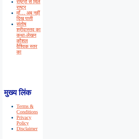
राष्ट्रों से मिलें
राष्ट्र
माँ… अब नहीं
दिख पाती
संतोष
श्रीवास्तव का
कथा-लेखन
कौशल
वैश्विक स्तर
का
मुख्य लिंक
Terms &
Conditions
Privacy
Policy
Disclaimer