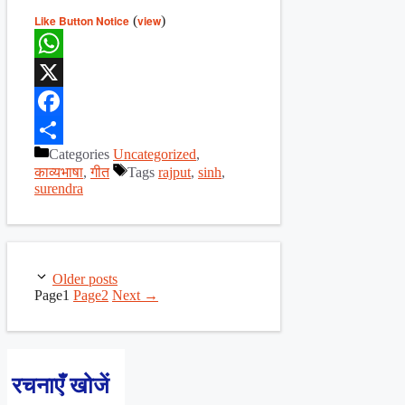
Like Button Notice
(
view
)
WhatsApp
X
Facebook
Categories
Uncategorized
,
Share
काव्यभाषा
,
गीत
Tags
rajput
,
sinh
,
surendra
Older posts
Page
1
Page
2
Next
→
रचनाएँ खोजें