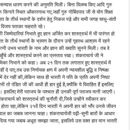
 सन्यास धारण करने की अनुमति मिली। बिना विलम्ब किए आदि गुरु
े किनारे स्थित ओंकारनाथ गए,जहाँ गुरु गोबिंदपाद जी से योग शिक्षा
े भारत के तीर्थ स्थानों के दर्शन हेतु निकल पड़े और सभी जगह साधु-संतों
 वे विजय पताका फहराते रहे।
जिम्मेदारियां निभाते हुए ज्ञान अर्जित कर शास्त्रार्थ में भी पारंगत हो
के तीर्थ स्थानों के भ्रमण के दौरान उन्हें गृहस्थ आश्रम में रहने
त्नी उभय भारती के नाम और ज्ञान की ख्याति सुनने मिली। तब वे
पहुँचे और शास्त्रार्थ करने का प्रस्ताव रखा। शंकराचार्य जी ने
ूमिका निभाने को कहा। अब २१ दिन तक लगातार हुए शास्त्रार्थ में
दे पाए,तब उस निर्णायक क्षण में अपनी न्यायशील बुद्धि व निष्पक्ष
 देर नहीं की,लेकिन साथ ही भारती ने पति के प्रति अपनी निष्ठा
 तो पंडित जी की आधी ही हार हुई है,क्योंकि ये विवाहित हैं इसलिए
ं। इसलिए मेरी पराजय के पश्चात ही उनकी पूर्ण पराजय मानी जाएगी।
राचार्य को शास्त्रार्थ की चुनौती दी,जिसे उन्होंने स्वीकार कर
थ होता रहा,लेकिन २१वें दिन भारती ने अपनी हार को भाँप उनसे जीवन
 एक सवाल का जबाब जानना चाहा। शंकराचार्यजी पढ़ी-सुनी बातों के आधार
ना दिया गया जबाब अधूरा समझा जाता, इसलिये उस वक्त हार मान भारती