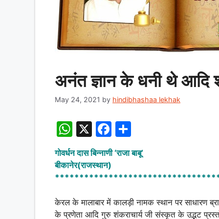
अनंत ज्ञान के धनी थे आदि 
May 24, 2021
by
hindibhashaa lekhak
W
X
F
S
h
a
h
गोवर्धन दास बिन्नाणी
‘राजा बाबू’
at
c
ar
बीकानेर(राजस्थान)
s
e
e
*********************************
A
b
केरल के मालाबार में कालड़ी नामक स्थान पर साधारण ब्राह्मण
p
o
के प्रणेता आदि गुरु शंकराचार्य जी संस्कृत के उद्भट प्र