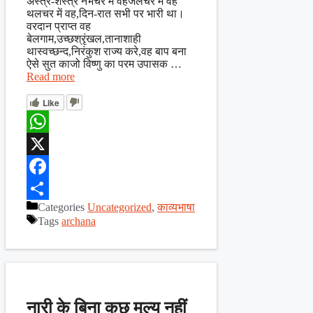
अस्त्र-शस्त्र नभचर में वहजलचर में वह
थलचर में वह,दिन-रात सभी पर भारी था।
वरदान प्राप्त वह
बेलगाम,उच्छश्रृंखल,तानाशाही
थास्वच्छन्द,निरंकुश राज्य करे,वह बाप बना
ऐसे सुत काजो विष्णु का परम उपासक …
Read more
Like
WhatsApp
X
Facebook
Categories
Uncategorized
,
काव्यभाषा
Share
Tags
archana
नारी के बिना कुछ मूल्य नहीं