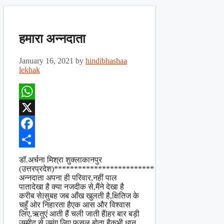
हमारा अन्नदाता
January 16, 2021
by
hindibhashaa
lekhak
WhatsApp
X
Facebook
Share
डॉ.अर्चना मिश्रा शुक्लाकानपुर
(उत्तरप्रदेश)*************************
अन्नदाता अपना ही परिवार,नहीं पाल
पातादेखा है क्या नजदीक से,मैंने देखा है
करीब सेlसुबह जब आँख खुलती है,क्षितिज के
चहुँ ओर निहारता हैएक आस और विश्वास
लिए,ऋतुएं आती हैं चली जाती हैंlहर बार बड़ी
उम्मीद से,उमंग लिए फसल बोता हैकभी धान