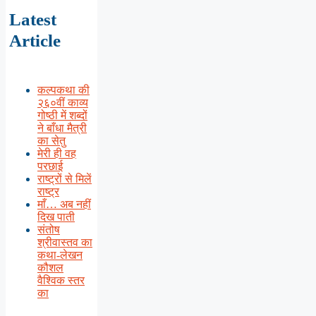
Latest
Article
कल्पकथा की
२६०वीं काव्य
गोष्ठी में शब्दों
ने बाँधा मैत्री
का सेतु
मेरी ही वह
परछाई
राष्ट्रों से मिलें
राष्ट्र
माँ… अब नहीं
दिख पाती
संतोष
श्रीवास्तव का
कथा-लेखन
कौशल
वैश्विक स्तर
का