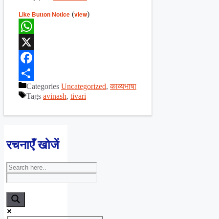
Like Button Notice
(
view
)
WhatsApp
X
Facebook
Categories
Uncategorized
,
काव्यभाषा
Share
Tags
avinash
,
tivari
रचनाएँ खोजें