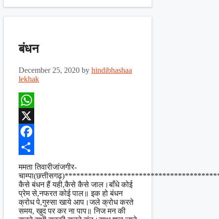
बंधन
December 25, 2020
by
hindibhashaa
lekhak
WhatsApp
X
Facebook
Share
ममता तिवारीजांजगीर-
चाम्पा(छत्तीसगढ़)**************************************
कैसे बंधन हैं यही,कैसे कैसे जाल।बाँधे कोई
प्रेम से,नफरत कोई पाल॥ इक हो बंधन
क्रोध पे,गुस्सा खाये आप।जले क्रोध करते
समय, खुद पर कर ना पाप॥ निज मन की