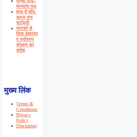
सच्चा वादा-
मानवता-पथ
हाथ में चाँद-
सूरज उगा
साथियों
नाटकों से
दिया देशप्रेम
व पर्यावरण
संरक्षण का
संदेश
मुख्य लिंक
Terms &
Conditions
Privacy
Policy
Disclaimer