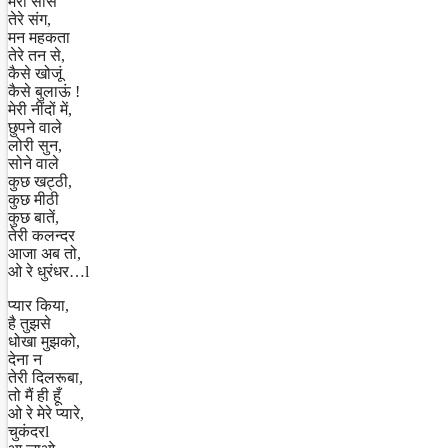
मेरी साँसें
तेरे संग,
मन महकता
तेरे तन से,
कैसे खोजूं
कैसे बुलाऊं !
मेरी नींदों में,
छुपने वाले
लोरी सुन,
सोने वाले
कुछ खट्ठी,
कुछ मीठी
कुछ बातें,
तेरी कलन्दर
आजा अब तो,
ओ रे धुरंधर…l
प्यार किया,
है तुझसे
धोखा मुझको,
देना न
तेरी दिलरूबा,
तो मैं ही हूँ
ओ रे मेरे प्यारे,
चुकंदरl