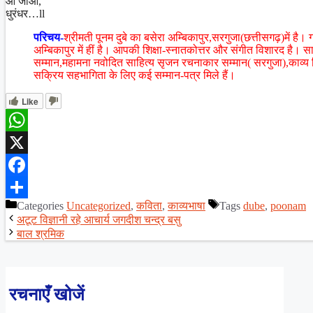
आ जाओ,
धुरंधर…ll
परिचय-
श्रीमती पूनम दुबे का बसेरा अम्बिकापुर,सरगुजा(छत्तीसगढ़)में है
अम्बिकापुर में हीं है। आपकी शिक्षा-स्नातकोत्तर और संगीत विशारद है। साहित
सम्मान,महामना नवोदित साहित्य सृजन रचनाकार सम्मान( सरगुजा),काव्य मित
सक्रिय सहभागिता के लिए कई सम्मान-पत्र मिले हैं।
Like
WhatsApp
X
Facebook
Categories
Uncategorized
,
कविता
,
काव्यभाषा
Tags
dube
,
poonam
Share
अटूट विज्ञानी रहे आचार्य जगदीश चन्द्र बसु
बाल श्रमिक
रचनाएँ खोजें