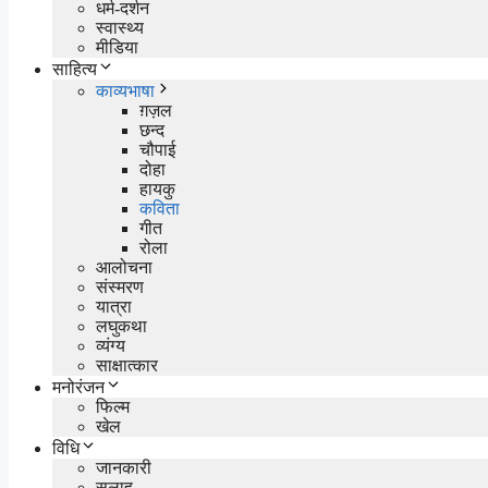
धर्म-दर्शन
स्वास्थ्य
मीडिया
साहित्य
काव्यभाषा
ग़ज़ल
छन्द
चौपाई
दोहा
हायकु
कविता
गीत
रोला
आलोचना
संस्मरण
यात्रा
लघुकथा
व्यंग्य
साक्षात्कार
मनोरंजन
फिल्म
खेल
विधि
जानकारी
सलाह