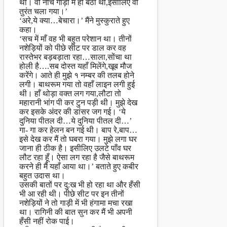
थी। वो नीचे गाड़ी में ही बैठी थी,इसीलिए वो
तुरंत चला गया।’
‘अरे,ये क्या…बेचारा।’ मैंने मुस्कुराते हुए
कहा।
‘सच में माँ वह भी बहुत परेशान था। तीनों
नशेड़ियों को पीछे सीट पर डाल कर वह
रास्तेभर बड़बड़ाता रहा…साला,सोंचा था
होली है….सब दोस्त यहाँ मिलेंगे,खूब मौज
करेंगे। आते ही मुझे १ नम्बर की तलब होने
लगी। बाथरूम गया तो वहाँ लाइन लगी हुई
थी। हाँ थोड़ा वक्त लग गया,लौटा तो
महारानी भांग पी कर टुन पड़ी थी। मुझे देख
कर इसके अंदर की डांसर जग गई। ‘ये
दुनिया पीतल दी…ये दुनिया पीतल दी…’
गा- गा कर हेलन बन गई थी। बाप रे,बाप…
इसे देख कर मैं तो घबरा गया। मुझे लगा घर
जाना ही ठीक है। इसीलिए उलटे पाँव घर
लौट रहा हूँ। ऐसा लग रहा है जैसे बाथरूम
करने ही मैं यहाँ आया था।’ बताते हुए कबीर
बहुत उदास था।
उसकी बातों पर दु:ख भी हो रहा था और हँसी
भी आ रही थी। पीछे सीट पर इन तीनों
नशेड़ियों ने तो गाड़ी में भी हंगामा मचा रखा
था। रागिनी की बात सुन कर मैं भी अपनी
हँसी नहीं रोक पाई।