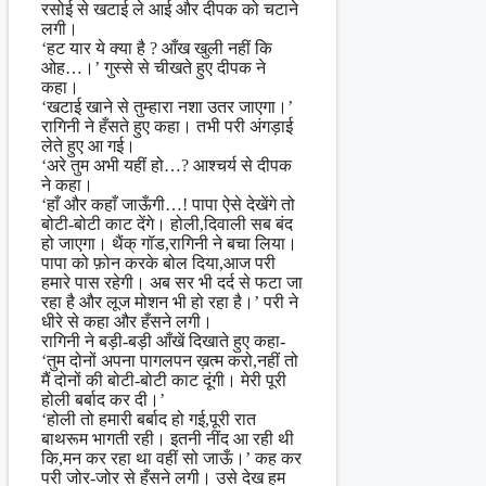
रसोई से खटाई ले आई और दीपक को चटाने
लगी।
‘हट यार ये क्या है ? आँख खुली नहीं कि
ओह…।’ गुस्से से चीखते हुए दीपक ने
कहा।
‘खटाई खाने से तुम्हारा नशा उतर जाएगा।’
रागिनी ने हँसते हुए कहा। तभी परी अंगड़ाई
लेते हुए आ गई।
‘अरे तुम अभी यहीं हो…? आश्चर्य से दीपक
ने कहा।
‘हाँ और कहाँ जाऊँगी…! पापा ऐसे देखेंगे तो
बोटी-बोटी काट देंगे। होली,दिवाली सब बंद
हो जाएगा। थैंक् गॉड,रागिनी ने बचा लिया।
पापा को फ़ोन करके बोल दिया,आज परी
हमारे पास रहेगी। अब सर भी दर्द से फटा जा
रहा है और लूज मोशन भी हो रहा है।’ परी ने
धीरे से कहा और हँसने लगी।
रागिनी ने बड़ी-बड़ी आँखें दिखाते हुए कहा-
‘तुम दोनों अपना पागलपन ख़त्म करो,नहीं तो
मैं दोनों की बोटी-बोटी काट दूंगी। मेरी पूरी
होली बर्बाद कर दी।’
‘होली तो हमारी बर्बाद हो गई,पूरी रात
बाथरूम भागती रही। इतनी नींद आ रही थी
कि,मन कर रहा था वहीं सो जाऊँ।’ कह कर
परी जोर-जोर से हँसने लगी। उसे देख हम