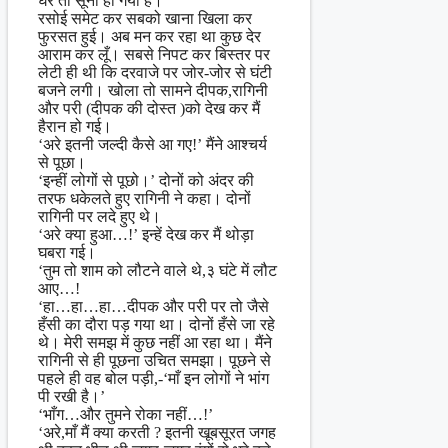
घर तो सूना हो गया है।
रसोई समेट कर सबको खाना खिला कर
फुरसत हुई। अब मन कर रहा था कुछ देर
आराम कर लूँ। सबसे निपट कर बिस्तर पर
लेटी ही थी कि दरवाजे पर जोर-जोर से घंटी
बजने लगी। खोला तो सामने दीपक,रागिनी
और परी (दीपक की दोस्त )को देख कर मैं
हैरान हो गई।
‘अरे इतनी जल्दी कैसे आ गए!’ मैंने आश्चर्य
से पूछा।
‘इन्हीं लोगों से पूछो।’ दोनों को अंदर की
तरफ धकेलते हुए रागिनी ने कहा। दोनों
रागिनी पर लदे हुए थे।
‘अरे क्या हुआ…!’ इन्हें देख कर मैं थोड़ा
घबरा गई।
‘तुम तो शाम को लौटने वाले थे,३ घंटे में लौट
आए…!
‘हा…हा…हा…दीपक और परी पर तो जैसे
हँसी का दौरा पड़ गया था। दोनों हँसे जा रहे
थे। मेरी समझ में कुछ नहीं आ रहा था। मैंने
रागिनी से ही पूछना उचित समझा। पूछने से
पहले ही वह बोल पड़ी,-‘माँ इन लोगों ने भांग
पी रखी है।’
‘भाँग…और तुमने रोका नहीं…!’
‘अरे,माँ मैं क्या करती ? इतनी खूबसूरत जगह