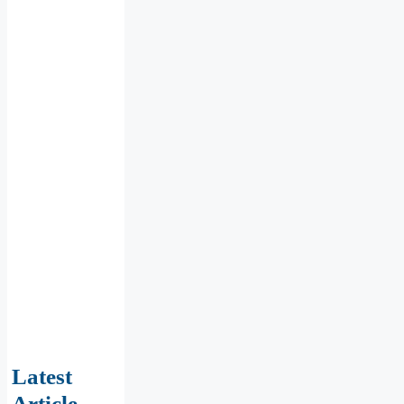
Latest
Article