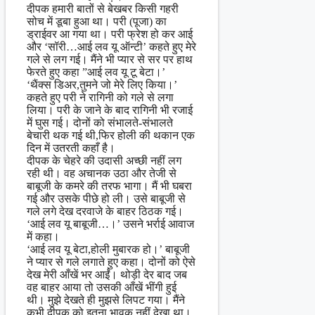
दीपक हमारी बातों से बेखबर किसी गहरी
सोच में डूबा हुआ था। परी (पूजा) का
ड्राईवर आ गया था। परी फ्रेश हो कर आई
और ‘सॉरी…आई लव यू ऑन्टी’ कहते हुए मेरे
गले से लग गई। मैंने भी प्यार से सर पर हाथ
फेरते हुए कहा ”आई लव यू टू बेटा।’
‘थैंक्स डिअर,तुमने जो मेरे लिए किया।’
कहते हुए परी ने रागिनी को गले से लगा
लिया। परी के जाने के बाद रागिनी भी रजाई
में घुस गई। दोनों को संभालते-संभालते
बेचारी थक गई थी,फिर होली की थकान एक
दिन में उतरती कहाँ है।
दीपक के चेहरे की उदासी अच्छी नहीं लग
रही थी। वह अचानक उठा और तेजी से
बाबूजी के कमरे की तरफ भागा। मैं भी घबरा
गई और उसके पीछे हो ली। उसे बाबूजी से
गले लगे देख दरवाजे के बाहर ठिठक गई।
‘आई लव यू बाबूजी…।’ उसने भर्राई आवाज
में कहा।
‘आई लव यू बेटा,होली मुबारक हो।’ बाबूजी
ने प्यार से गले लगाते हुए कहा। दोनों को ऐसे
देख मेरी आँखें भर आईं। थोड़ी देर बाद जब
वह बाहर आया तो उसकी आँखें भींगी हुई
थी। मुझे देखते ही मुझसे लिपट गया। मैंने
कभी दीपक को इतना भावुक नहीं देखा था।