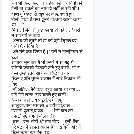
सब भी खिलखिला कर हँस पड़े। रागिनी की
हँसी तो रुकने का नाम ही नहीं ले रही थी।
बहुत मुश्किल से खुद पर काबू करते हुए
बोली-‘पता है कल तुमने कितना खाना खाया
था…?’
‘मैंने…! मैंने तो कुछ खाया ही नहीं…!’ परी
ने आश्चर्य से कहा।
‘अच्छा जी तुमने तो माँ की पूरी मेहनत पर
पानी फेर दिया है।’
‘अरे,मैंने क्या किया है।’ परी ने मासूमियत से
पूछा।
आवाज सुन कर मैं भी कमरे में आ गई थी।
रागिनी उसकी फिरकी लेते हुए बोली-‘माँ ने
कल तुम्हें इतने सारे स्वादिष्ट पकवान
खिलाए,और तुमने रातभर में सारे निकाल भी
दिए।”
‘हाँ आंटी…मैंने कल बहुत खाया था क्या…?’
परी मेरी तरफ रुख करते हुए बोली।
‘ज्यादा नहीं…१० पूरी,५ मालपुआ,
आलूदम,चना मसाला,४ दहीबडा,दाल
मखानी,पुलाव,पापड़…।’ मेरी बात को
काटते हुए रागनी बोल पड़ी।
‘बस…बस आंटी,ओ माय गॉड….इसी लिए
मेरे पेट की हालत ख़राब है।’ रागिनी और मैं
खिलखिला कर हँस पड़े।