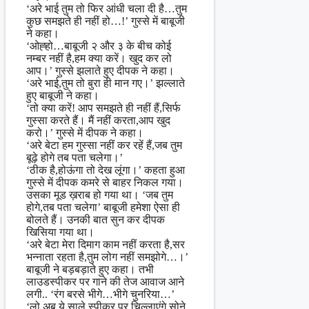
‘अरे भाई तुम तो फिर आंधी चला दी है…तुम
कुछ समझते ही नहीं हो…!’ गुस्से में बाबूजी
ने कहा।
‘ओह्हो…बाबूजी २ और ३ के बीच कोई
नम्बर नहीं है,हम क्या करें। खुद कर लो
आप।’ गुस्से झलाते हुए दीपक ने कहा।
‘अरे भाई,तुम तो बुरा ही मान गए।’ झल्लाते
हुए बाबूजी ने कहा।
‘तो क्या करें! आप समझते ही नहीं हैं,सिर्फ
गुस्सा करते हैं। मैं नहीं करता,आप खुद
करो।’ गुस्से में दीपक ने कहा।
‘अरे बेटा हम गुस्सा नहीं कर रहें हैं,जब तुम
बूढ़े होगे तब पता चलेगा।’
‘ठीक है,होऊंगा तो देख लूंगा।’ कहता हुआ
गुस्से में दीपक कमरे से बाहर निकल गया।
उसका मूड ख़राब हो गया था। ‘जब तुम
होगे,तब पता चलेगा’ बाबूजी हमेशा ऐसा ही
बोलते हैं। उनकी बात सुन कर दीपक
खिसिया गया था।
‘अरे बेटा मेरा दिमाग काम नहीं करता है,सर
भन्नाता रहता है,तुम लोग नहीं समझोगे…।’
बाबूजी ने बड़बड़ाते हुए कहा। तभी
लाउडस्पीकर पर गाने की तेज आवाज आने
लगी.. ‘रंग बरसे भीगे…भीगे चुनरिया…’
‘लो अब ये साले स्पीकर पर चिल्लाएंगे,सोने