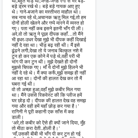
थी,बहुत भीड़ थी,जगह-जगह रंगों से भरे बड़े-
बड़े ड्रम रखे थे। बड़े बड़े गायक आए हुए
थे। गाने-बजाने का मस्तीभरा माहौल था।
सब नाच रहे थे,अचानक ऋतु मिल गई,तो हम
दोनों होली खेलने और गप्पे मारने में व्यस्त हो
गए। पता नहीं कब इसने इतनी भाँग पी ली।
अरे,वो तो ऋतु ने पूछा दीपक कहाँ…तो मैंने
भी इधर-उधर देखा मुझे भी दीपक कहीं दिखाई
नहीं दे रहा था। भीड़ बढ़ रही थी। मैं इसे
ढूंढने लगी,देखा तो ये जनाब बिल्कुल नशे में
टुन हो कर एक कोने में पड़े थे,वहीं परी भी
भांग पी कर टुन थी। मुझे देखते ही दोनों
मुझसे चिपक गए। माँ ये दोनों मुझे हिलने भी
नहीं दे रहे थे। मैं क्या करूँ,मुझे समझ ही नहीं
आ रहा था। दोनों की हालत देख कर तो मैं
घबरा गई थी।
वो तो अच्छा हुआ,वहाँ मुझे कबीर मिल गया
था। मैंने उससे रिकवेस्ट की कि प्लीज हमें
घर छोड़ दो। दीपक की हालत देख वह समझ
गया और वही हमें यहॉं छोड़ कर गया है।’
रागिनी ने पूरी कहानी एक साँस में कह
डाली।
‘अरे,तो कबीर को ऎसे ही क्यों जाने दिया, मुँह
तो मीठा करा देती..होली है।’
‘माँ,उसकी बीबी भी भाँग पी कर टुन हो गई