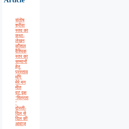
संतोष
श्रीवा
स्तव का
कथा-
लेखन
कौशल
वैश्विक
स्तर का
सम्मानों
हेतु
प्रस्ताव
माँगे
मेरे मन
मीत
वट वृक्ष
‘मित्रता
’
दोस्ती-
दिल से
दिल की
आवाज़