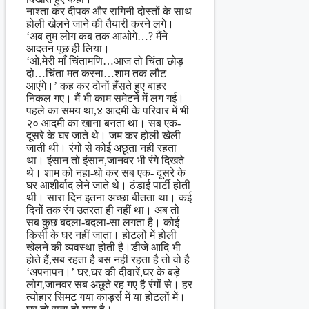
नाश्ता कर दीपक और रागिनी दोस्तों के साथ
होली खेलने जाने की तैयारी करने लगे।
‘अब तुम लोग कब तक आओगे…? मैंने
आदतन पूछ ही लिया।
‘ओ,मेरी माँ चिंतामणि…आज तो चिंता छोड़
दो…चिंता मत करना…शाम तक लौट
आएंगे।’ कह कर दोनों हँसते हुए बाहर
निकल गए। मैं भी काम समेटने में लग गई।
पहले का समय था,४ आदमी के परिवार में भी
२० आदमी का खाना बनता था। सब एक-
दूसरे के घर जाते थे। जम कर होली खेली
जाती थी। रंगों से कोई अछूता नहीं रहता
था। इंसान तो इंसान,जानवर भी रंगे दिखते
थे। शाम को नहा-धो कर सब एक- दूसरे के
घर आशीर्वाद लेने जाते थे। ठंडाई पार्टी होती
थी। सारा दिन इतना अच्छा बीतता था। कई
दिनों तक रंग उतरता ही नहीं था। अब तो
सब कुछ बदला-बदला-सा लगता है। कोई
किसी के घर नहीं जाता। होटलों में होली
खेलने की व्यवस्था होती है।डीजे आदि भी
होते हैं,सब रहता है बस नहीं रहता है तो वो है
‘अपनापन।’ घर,घर की दीवारें,घर के बड़े
लोग,जानवर सब अछूते रह गए है रंगों से। हर
त्योहार सिमट गया कार्ड्स में या होटलों में।