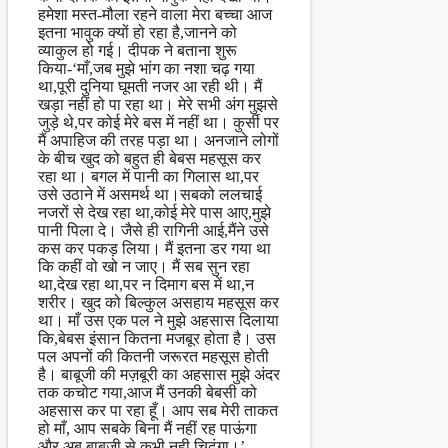
हमेशा मस्त-मौला रहने वाला मेरा बच्चा आज
इतना भावुक क्यों हो रहा है,जानने को
व्याकुल हो गई। दीपक ने बताना शुरू
किया-‘माँ,जब मुझे भांग का नशा चढ़ गया
था,पूरी दुनिया घूमती नजर आ रही थी। मैं
खड़ा नहीं हो पा रहा था। मेरे सभी अंग मुझसे
जुड़े थे,पर कोई मेरे बस में नहीं था। कुर्सी पर
मैं अपाहिज की तरह पड़ा था। अनजाने लोगों
के बीच खुद को बहुत ही बेबस महसूस कर
रहा था। बगल में पानी का गिलास था,पर
उसे उठाने में असमर्थ था।सबको ललचाई
नजरों से देख रहा था,कोई मेरे पास आए,मुझे
पानी पिला दे। जैसे ही रागिनी आई,मैंने उसे
कस कर पकड़ लिया। मैं इतना डर गया था
कि कहीं वो खो न जाए। मैं सब सुन रहा
था,देख रहा था,पर न दिमाग बस में था,न
शरीर। खुद को बिल्कुल असहाय महसूस कर
था। माँ उस एक पल ने मुझे अहसास दिलाया
कि,बेबस इंसान कितना मजबूर होता है। उस
पल अपनों की कितनी जरूरत महसूस होती
है। बाबूजी की मज़बूरी का अहसास मुझे अंदर
तक कचोट गया,आज मैं उनकी बेबसी को
अहसास कर पा रहा हूँ। आप सब मेरी ताकत
हो माँ, आप सबके बिना मैं नहीं रह पाऊंगा
और अब बाबूजी से कभी नही चिढुंगा।’