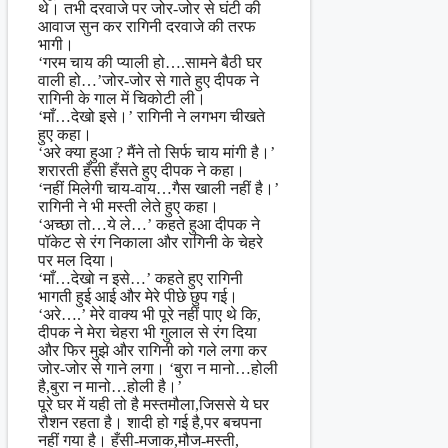
थे। तभी दरवाजे पर जोर-जोर से घंटी की
आवाज सुन कर रागिनी दरवाजे की तरफ
भागी।
‘गरम चाय की प्याली हो….सामने बैठी घर
वाली हो…’जोर-जोर से गाते हुए दीपक ने
रागिनी के गाल में चिकोटी ली।
‘माँ…देखो इसे।’ रागिनी ने लगभग चीखते
हुए कहा।
‘अरे क्या हुआ ? मैंने तो सिर्फ चाय मांगी है।’
शरारती हँसी हँसते हुए दीपक ने कहा।
‘नहीं मिलेगी चाय-वाय…गैस खाली नहीं है।’
रागिनी ने भी मस्ती लेते हुए कहा।
‘अच्छा तो…ये ले…’ कहते हुआ दीपक ने
पॉकेट से रंग निकाला और रागिनी के चेहरे
पर मल दिया।
‘माँ…देखो न इसे…’ कहते हुए रागिनी
भागती हुई आई और मेरे पीछे छुप गई।
‘अरे….’ मेरे वाक्य भी पूरे नहीं पाए थे कि,
दीपक ने मेरा चेहरा भी गुलाल से रंग दिया
और फिर मुझे और रागिनी को गले लगा कर
जोर-जोर से गाने लगा। ‘बुरा न मानो…होली
है,बुरा न मानो…होली है।’
पूरे घर में यही तो है मस्तमौला,जिससे ये घर
रौशन रहता है। शादी हो गई है,पर बचपना
नहीं गया है। हँसी-मजाक,मौज-मस्ती,