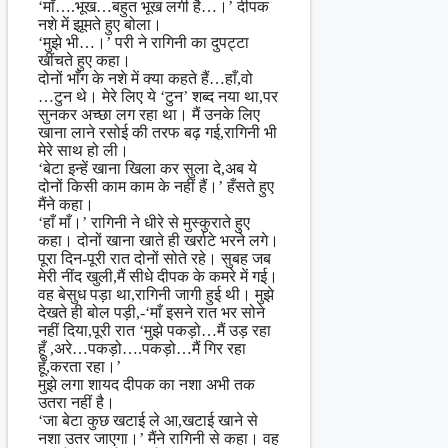
‘माँ….भूख…बहुत भूख लगी है…।’ दीपक
नशे में झूमते हुए बोला।
‘मुझे भी…।’ परी ने रागिनी का दुपट्टा
खींचते हुए कहा।
दोनों भाँग के नशे में क्या कहते हैं…हाँ,वो
…टुन थे। मेरे लिए ये ‘टुन’ शब्द नया था,पर
सुनकर अच्छा लग रहा था। मैं उनके लिए
खाना लाने रसोई की तरफ बढ़ गई,रागिनी भी
मेरे साथ हो ली।
‘बेटा इन्हें खाना खिला कर सुला दे,अब ये
दोनों किसी काम काम के नहीं हैं।’ हँसते हुए
मैंने कहा।
‘हाँ माँ।’ रागिनी ने धीरे से मुस्कुराते हुए
कहा। दोनों खाना खाते ही खर्राटे भरने लगे।
पूरा दिन-पूरी रात दोनों सोते रहे। सुबह जब
मेरी नींद खुली,मैं सीधे दीपक के कमरे में गई।
वह बेसुध पड़ा था,रागिनी जागी हुई थी। मुझे
देखते ही बोल पड़ी,-‘माँ इसने रात भर सोने
नहीं दिया,पूरी रात ‘मुझे पकड़ो…मैं उड़ रहा
हूँ ,अरे…पकड़ो….पकड़ो…मैं गिर रहा
हूँ,करता रहा।’
मुझे लगा शायद दीपक का नशा अभी तक
उतरा नहीं है।
‘जा बेटा कुछ खटाई ले आ,खटाई खाने से
नशा उतर जाएगा।’ मैंने रागिनी से कहा। वह