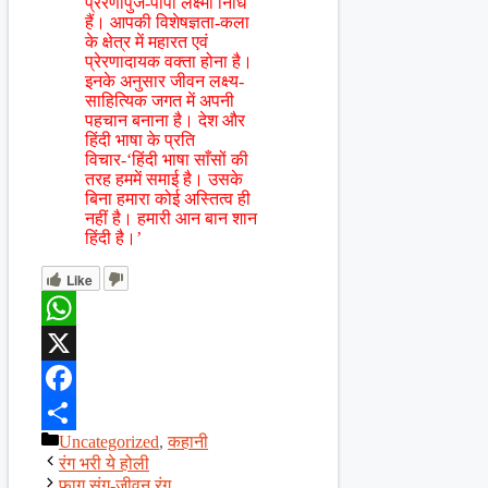
प्रेरणापुंज-पापा लक्ष्मी निधि
हैं। आपकी विशेषज्ञता-कला
के क्षेत्र में महारत एवं
प्रेरणादायक वक्ता होना है।
इनके अनुसार जीवन लक्ष्य-
साहित्यिक जगत में अपनी
पहचान बनाना है। देश और
हिंदी भाषा के प्रति
विचार-‘हिंदी भाषा साँसों की
तरह हममें समाई है। उसके
बिना हमारा कोई अस्तित्व ही
नहीं है। हमारी आन बान शान
हिंदी है।’
Like
WhatsApp
X
Facebook
Categories
Uncategorized
,
कहानी
Share
रंग भरी ये होली
फाग संग-जीवन रंग