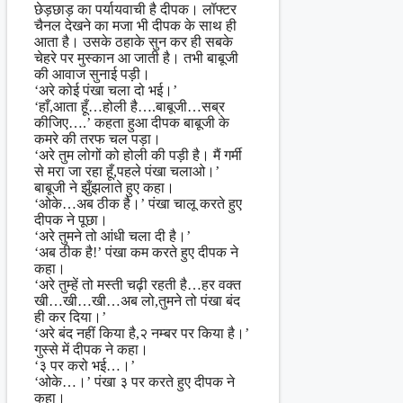
छेड़छाड़ का पर्यायवाची है दीपक। लॉफ्टर
चैनल देखने का मजा भी दीपक के साथ ही
आता है। उसके ठहाके सुन कर ही सबके
चेहरे पर मुस्कान आ जाती है। तभी बाबूजी
की आवाज सुनाई पड़ी।
‘अरे कोई पंखा चला दो भई।’
‘हाँ,आता हूँ…होली है….बाबूजी…सब्र
कीजिए….’ कहता हुआ दीपक बाबूजी के
कमरे की तरफ चल पड़ा।
‘अरे तुम लोगों को होली की पड़ी है। मैं गर्मी
से मरा जा रहा हूँ,पहले पंखा चलाओ।’
बाबूजी ने झुँझलाते हुए कहा।
‘ओके…अब ठीक है।’ पंखा चालू करते हुए
दीपक ने पूछा।
‘अरे तुमने तो आंधी चला दी है।’
‘अब ठीक है!’ पंखा कम करते हुए दीपक ने
कहा।
‘अरे तुम्हें तो मस्ती चढ़ी रहती है…हर वक्त
खी…खी…खी…अब लो,तुमने तो पंखा बंद
ही कर दिया।’
‘अरे बंद नहीं किया है,२ नम्बर पर किया है।’
गुस्से में दीपक ने कहा।
‘३ पर करो भई…।’
‘ओके…।’ पंखा ३ पर करते हुए दीपक ने
कहा।