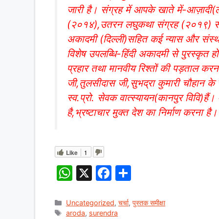
जारी है। संग्रह में आपके खाते में-आज़ाद
(२०१४),उतरन लघुकथा संग्रह (२०१९) सहित
अकादमी (दिल्ली)सहित कई न्यास और संस्था
विशेष उपलब्धि-हिंदी अकादमी से पुरस्कृत हो
प्रहार तथा मानवीय रिश्तों की पड़ताल करना
जी,तुलसीदास जी,सुभद्रा कुमारी चौहान के साथ
स्व.प्रो. सेवक वात्स्यायन(कानपुर विवि)ह
है,भ्रष्टाचार मुक्त देश का निर्माण करना ह
Like
1
W
X
F
S
h
a
h
at
c
ar
Categories
Uncategorized
,
चर्चा
,
पुस्तक समीक्षा
Tags
aroda
,
surendra