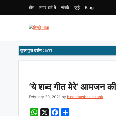
Skip
होम
हमारे बारे में
संपर्क
जुड़े
Blog
to
content
कुल पृष्ठ दर्शन : 511
‘ये शब्द गीत मेरे’ आमजन की
February 20, 2021
by
hindibhashaa lekhak
W
X
F
S