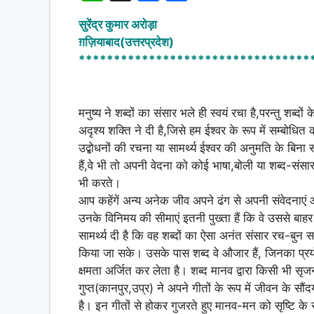
h
a
h
सुरेंद्र कुमार अरोड़ा
at
c
ar
ग़ज़ियाबाद(उत्तरप्रदेश)
s
e
e
*********************************
A
b
p
o
मनुष्य ने शब्दों का संसार भले ही स्वयं रचा है,परन्तु शब्
p
o
अदृश्य शक्ति ने दी है,जिसे हम ईश्वर के रूप में सम्बोधित क
k
उद्बोधनों की रचना या सामर्थ्य ईश्वर की अनुमति के बिना
हैं,वे भी तो अपनी वेदना को कोई भाषा,बोली या शब्द-संस
भी करते।
आप कहेंगें अन्य अनेक जीव अपने ढंग से अपनी संवेदनाएं आप
उनके विनिमय की सीमाएं इतनी पुख्ता हैं कि वे उससे बा
सामर्थ्य दी है कि वह शब्दों का ऐसा अनंत संसार रच-बुन 
किया जा सके। उसके पास शब्द वे औजार हैं, जिनका प्रयोग
क्षमता अर्जित कर लेता है। शब्द मानव द्वारा किसी भी सृ
गुप्त(कानपुर,उप्र) ने अपने गीतों के रूप में जीवन के सौंदर
है। इन गीतों से होकर गुजरते हुए मानव-मन को सृष्टि के 