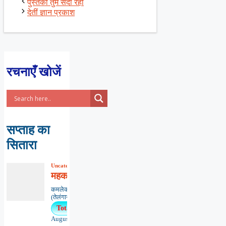
पुस्तकों तुम सदा रहो
देतीं ज्ञान प्रकाश
रचनाएँ खोजें
सप्ताह का
सितारा
Uncategorized
,
कविता
,
काव्यभाषा
महकाओ मन-मंदिर में मैत्री माला
कमलेकर नागेश्वर राव ‘कमल’,हैदराबाद
(तेलंगाना)******************************...
Total Views : 59
August 5, 2026