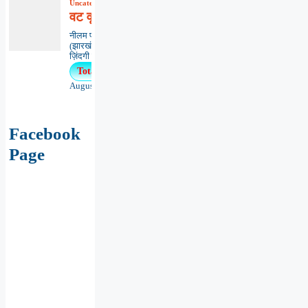
Uncategorized
,
कविता
,
काव्यभाषा
वट वृक्ष ‘मित्रता’
नीलम प्रभा सिन्हाधनबाद
(झारखंड)*********************************
ज़िंदगी का...
Total Views : 10
August 5, 2026
Facebook
Page