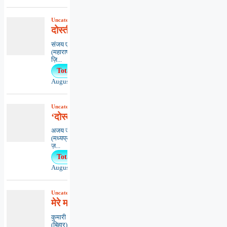
Uncategorized
,
कविता
,
काव्यभाषा
दोस्ती-दिल से दिल की आवाज़
संजय एम. वासनिकमुम्बई
(महाराष्ट्र)*************************************
ज़ि...
Total Views : 25
August 5, 2026
Uncategorized
,
काव्यभाषा
‘दोस्ती’ विश्वास
अजय जैन ‘विकल्प’इंदौर
(मध्यप्रदेश)**************************************
ज़...
Total Views : 24
August 2, 2026
Uncategorized
,
कविता
,
काव्यभाषा
मेरे मन मीत
कुमारी ऋतंभरामुजफ्फरपुर
(बिहार)********************************************..