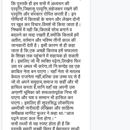
कि पुस्तकें ही हम सभी में अध्ययन की
प्रवृत्ति,जिज्ञासु प्रवृत्ति,सहेजकर रखने की
प्रवृत्ति और संस्कार रोपित करती हैं। इन
गोष्ठियों में किताबों के चयन और लेखन दोनों
पर खुल कर विचार-विमर्श भी किया जाता है।
निष्कर्ष में यही कि,किताबें सोच बनाने व
बदलने का माद्दा रखती हैं,क्योंकि किताबें हमें
अतीत, वर्तमान और भविष्य तीनों काल की
जानकारी देती है। इसी कारण से ही कहा
जाता है कि,एक अच्छी किताब हमें सफलता
के शिखर तक पहुंचाने में सहायक हो सकती
है। इसलिए जो भी व्यक्ति पढ़ेगा,लिखेगा फिर
उस पर अमल भी करेगा,तो नि:सन्देह वह एक
काबिल नेता बन पाएगा। यहाँ नेता से मतलब
केवल राजनेता नहीं,बल्कि उस उच्च पद से है
जो वो अपने समुदाय,समाज या कहीं और भी
हासिल करता है,यानि वहाँ वह अपनी उस
अग्रणी भूमिका को सफलतापूर्वक निभा भी
पाएगा और यश व सम्मान भी हासिल कर
पाएगा। इसलिए ही सुप्रसिद्ध लोकप्रिय
अमरीकी नारीवादी लेखिका और साहित्य
समीक्षक मार्गरेट फुलर ने कहा था-“आज
पढ़ने वाला कल नेता होगा।”
सभी तथ्यों से यह स्पष्ट होता ही है कि
पुस्तकें हमारी सच्ची मित्र हैं,ईमानदार साथी