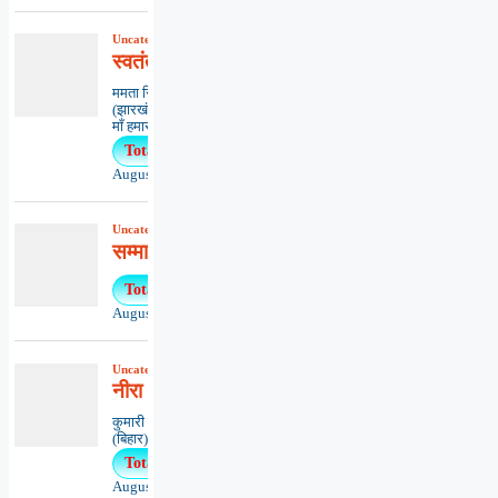
Uncategorized
,
कविता
,
काव्यभाषा
स्वतंत्रता पुकारती
ममता सिंहधनबाद
(झारखंड)*************************************
माँ हमारी भारत...
Total Views : 36
August 3, 2026
Uncategorized
,
खबरें
,
समाचार
सम्मानों हेतु प्रस्ताव माँगे
Total Views : 30
August 5, 2026
Uncategorized
,
कविता
,
काव्यभाषा
नीरा आर्य – तेरे रूप अनेक
कुमारी ऋतंभरामुजफ्फरपुर
(बिहार)********************************************..
Total Views : 27
August 3, 2026