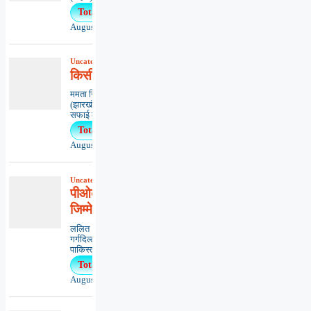
Total Views : 19
August 5, 2026
Uncategorized
,
कविता
,
काव्यभाषा
किसी का अनादर ना हो
ममता सिंहधनबाद
(झारखंड)*************************************
सफाई का कीड़ा...
Total Views : 15
August 7, 2026
Uncategorized
,
आलेख
,
राष्ट्रीय
पीओके की पुकार और दुनिया की
जिम्मेदारी
ललित
गर्गदिल्ली*******************************
पाकिस्तान अधिकृत कश्मीर (पीओ...
Total Views : 11
August 3, 2026