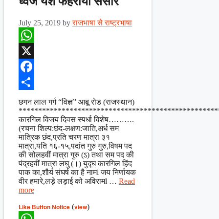
ध्वज यश फहराया संसार
July 25, 2019
by
राजभाषा से राष्ट्रभाषा
WhatsApp
X
Facebook
Share
छगन लाल गर्ग “विज्ञ” आबू रोड (राजस्थान)
***************************************************
कारगिल विजय दिवस स्पर्धा विशेष……….
(रचना शिल्प:छंद-लक्षण:जाति,अर्ध सम
मात्रिक छंद,प्रति चरण मात्रा ३१
मात्रा,यति १६-१५,पदांत गुरु गुरु,विषम पद
की सोलहवीं मात्रा गुरु (ऽ) तथा सम पद की
पंद्रहवीं मात्रा लघु (।) युद्घ कारगिल हिंद
पाक का,शौर्य संघर्ष का है नामl जय निर्णायक
वीर हमारे,लड़े लड़ाई को अविरामl …
Read
more
Like Button Notice
(
view
)