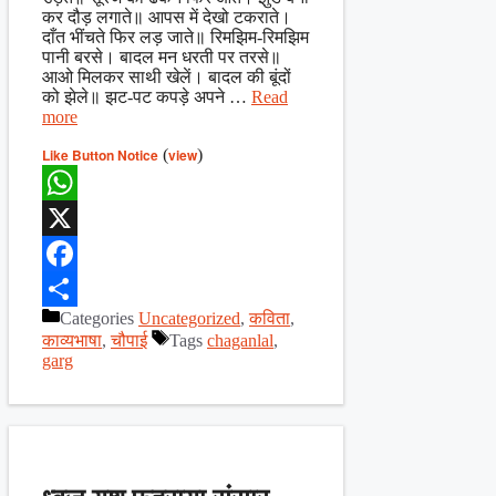
कर दौड़ लगाते॥ आपस में देखो टकराते।
दाँत भींचते फिर लड़ जाते॥ रिमझिम-रिमझिम
पानी बरसे। बादल मन धरती पर तरसे॥
आओ मिलकर साथी खेलें। बादल की बूंदों
को झेले॥ झट-पट कपड़े अपने …
Read
more
Like Button Notice
(
view
)
WhatsApp
X
Facebook
Categories
Uncategorized
,
कविता
,
Share
काव्यभाषा
,
चौपाई
Tags
chaganlal
,
garg