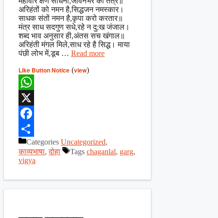
महावीर क्षण साधना,जीवनभर का तंत्र॥
अरिहंतों को नमन है,सिद्धजन नमस्कार।
साधक संतों नमन है,कृपा करो करतार॥
मंत्र साध सदगुण सधे,रहे न दु:ख जंजाल।
शब्द भाव अनुसार ही,अंतस सच खंगाल॥
अरिहंती मंगल मिले,साध रहे है सिद्ध। माया
पंछी लोभ में,डूब …
Read more
Like Button Notice
(
view
)
WhatsApp
X
Facebook
Categories
Uncategorized
,
Share
काव्यभाषा
,
दोहा
Tags
chaganlal
,
garg
,
vigya