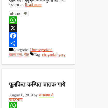
खोल रही॥ मधु नृत्य मगन मधुमास अहा, नव
गंध भरा …
Read more
Like
WhatsApp
X
Facebook
Categories
Uncategorized
,
Share
काव्यभाषा
,
गीत
Tags
chaganlal
,
garg
पुलकित-कम्पित चातक गाये
August 6, 2019
by
राजभाषा से
राष्ट्रभाषा