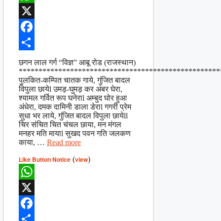
WhatsApp
X
Facebook
Share
छगन लाल गर्ग “विज्ञ” आबू रोड (राजस्थान)
***************************************************
पुलकित-कम्पित चातक गाये, गुंजित बादल
विपुला छायेl उमड़-घुमड़ कर अंबर घेरा,
श्यामल गर्वित रूप घनेराl अम्बुद घोर हुआ
अंधेरा, दमक दामिनी डाला डेराl गगरी प्रेम
सुधा भर लाये, गुंजित बादल विपुला छायेll
चिर संचित चित चंचल छाया, मन मंगल
मनहर मति मायाl सुखद पवन गति जलकण
काया, …
Read more
Like Button Notice
(
view
)
WhatsApp
X
Facebook