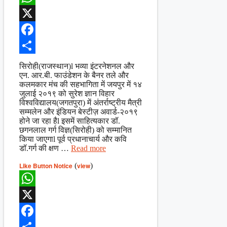
WhatsApp
X
Facebook
Share
सिरोही(राजस्थान)l भव्या इंटरनेशनल और
एन. आर.बी. फाउंडेशन के बैनर तले और
कलमकार मंच की सहभागिता में जयपुर में १४
जुलाई २०१९ को सुरेश ज्ञान विहार
विश्वविद्यालय(जगतपुरा) में अंतर्राष्ट्रीय मैत्री
सम्मलेन और इंडियन बेस्टीज़ अवार्ड-२०१९
होने जा रहा हैl इसमें साहित्यकार डॉ.
छगनलाल गर्ग विज्ञ(सिरोही) को सम्मानित
किया जाएगाl पूर्व प्रधानाचार्य और कवि
डॉ.गर्ग की क्षण …
Read more
Like Button Notice
(
view
)
WhatsApp
X
Facebook