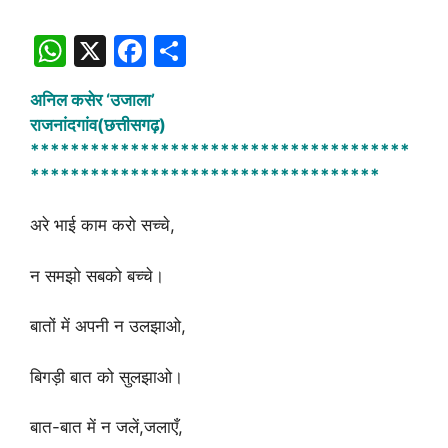
W
X
F
S
h
a
h
अनिल कसेर ‘उजाला’
at
c
ar
राजनांदगांव(छत्तीसगढ़)
s
e
e
**************************************
A
b
***********************************
p
o
अरे भाई काम करो सच्चे,
p
o
k
न समझो सबको बच्चे।
बातों में अपनी न उलझाओ,
बिगड़ी बात को सुलझाओ।
बात-बात में न जलें,जलाएँ,