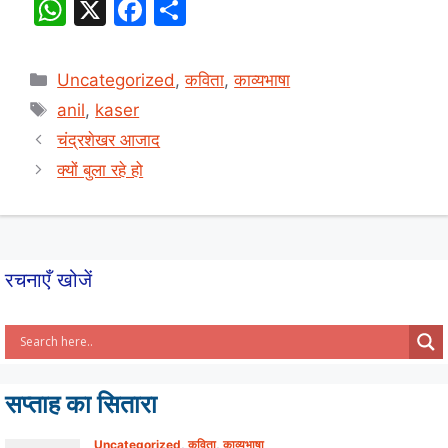
W
X
F
S
h
a
h
at
c
ar
Categories
Uncategorized
,
कविता
,
काव्यभाषा
s
e
e
Tags
anil
,
kaser
A
b
चंद्रशेखर आजाद
p
o
क्यों बुला रहे हो
p
o
k
रचनाएँ खोजें
सप्ताह का सितारा