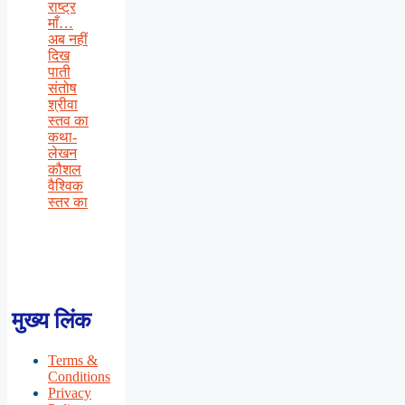
राष्ट्र
माँ…
अब नहीं
दिख
पाती
संतोष
श्रीवा
स्तव का
कथा-
लेखन
कौशल
वैश्विक
स्तर का
मुख्य लिंक
Terms &
Conditions
Privacy