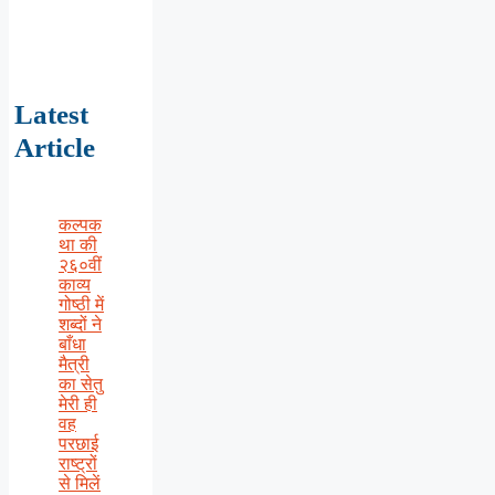
Latest
Article
कल्पक
था की
२६०वीं
काव्य
गोष्ठी में
शब्दों ने
बाँधा
मैत्री
का सेतु
मेरी ही
वह
परछाई
राष्ट्रों
से मिलें