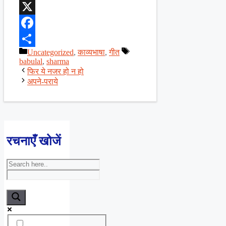
WhatsApp
X
Facebook
Categories
Tags
Uncategorized
,
काव्यभाषा
,
गीत
Share
babulal
,
sharma
फिर ये नजर हो न हो
अपने-पराये
रचनाएँ खोजें