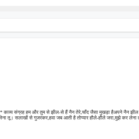
ंग्रह हम और तुम से झील-से हैं नैन तेरे,चाँद जैसा मुखड़ा हैअपने नैन झील मे
सजा लेना तू। सलाखों से गुजरकर,हवा जब आती है तोप्यार हौले-हौले जरा,मुझे कर लेना 