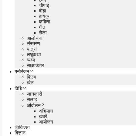
चौपाई
दोहा
हायकु
कविता
गीत
रोला
आलोचना
संस्मरण
यात्रा
लघुकथा
व्यंग्य
साक्षात्कार
मनोरंजन
फिल्म
खेल
विधि
जानकारी
सलाह
आंदोलन
अभियान
खबरें
आयोजन
चिकित्सा
विज्ञान