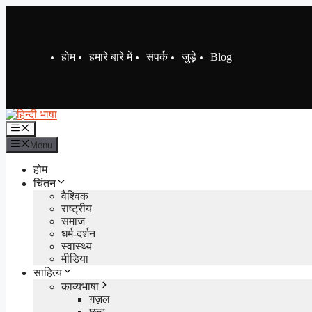
Skip
to
content
होम
हमारे बारे में
संपर्क
जुड़े
Blog
Menu
Menu
होम
चिंतन
वैश्विक
राष्ट्रीय
समाज
धर्म-दर्शन
स्वास्थ्य
मीडिया
साहित्य
काव्यभाषा
ग़ज़ल
छन्द