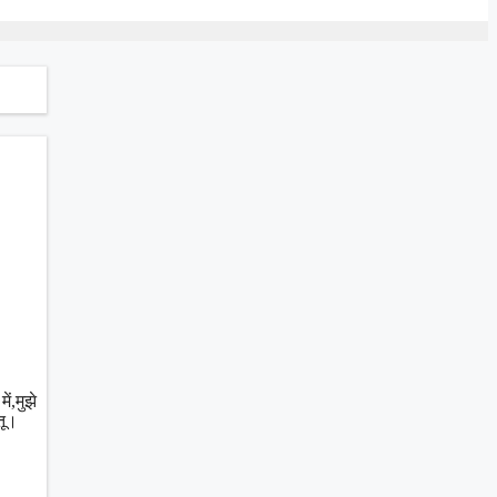
ं,मुझे
तू।