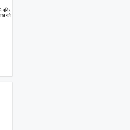
 मंदिर
्दाख को