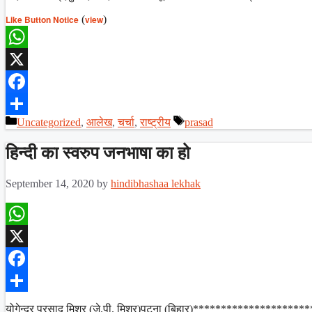
Like Button Notice
(
view
)
WhatsApp
X
Facebook
Categories
Tags
Uncategorized
,
आलेख
,
चर्चा
,
राष्ट्रीय
prasad
Share
हिन्दी का स्वरुप जनभाषा का हो
September 14, 2020
by
hindibhashaa lekhak
WhatsApp
X
Facebook
Share
योगेन्द्र प्रसाद मिश्र (जे.पी. मिश्र)पटना (बिहार)*****************