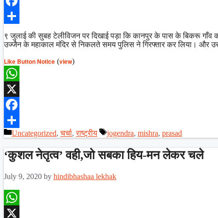
X
Facebook
Share
९ जुलाई की सुबह टेलीविजन पर दिखाई पड़ा कि कानपुर के पास के बिकरू गाँव का
उज्जैन के महाकाल मंदिर से निकलते समय पुलिस ने गिरफ्तार कर लिया। और उस
Like Button Notice
(
view
)
WhatsApp
X
Facebook
Categories
Tags
Uncategorized
,
चर्चा
,
राष्ट्रीय
jogendra
,
mishra
,
prasad
Share
‘कुशल नेतृत्व’ वही,जो सबका हिय-मन लेकर चले
July 9, 2020
by
hindibhashaa lekhak
WhatsApp