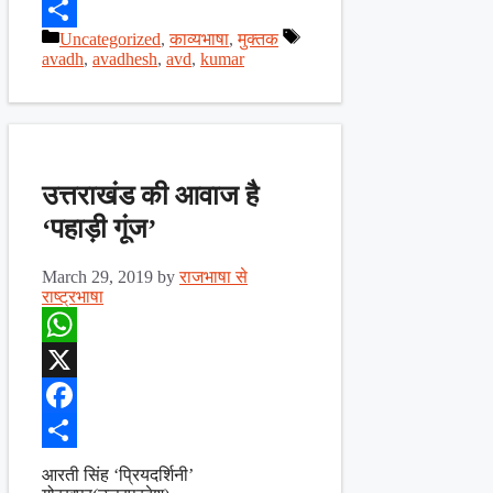
Facebook
Categories
Tags
Uncategorized
,
काव्यभाषा
,
मुक्तक
Share
avadh
,
avadhesh
,
avd
,
kumar
उत्तराखंड की आवाज है
‘पहाड़ी गूंज’
March 29, 2019
by
राजभाषा से
राष्ट्रभाषा
WhatsApp
X
Facebook
Share
आरती सिंह ‘प्रियदर्शिनी’