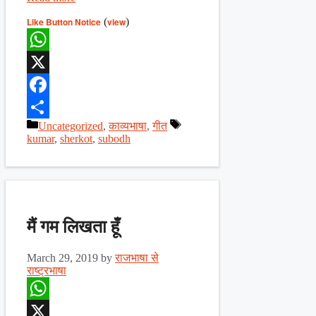
Like Button Notice
(
view
)
WhatsApp
X
Facebook
Categories
Tags
Uncategorized
,
काव्यभाषा
,
गीत
Share
kumar
,
sherkot
,
subodh
मैं गम लिखता हूँ
March 29, 2019
by
राजभाषा से
राष्ट्रभाषा
WhatsApp