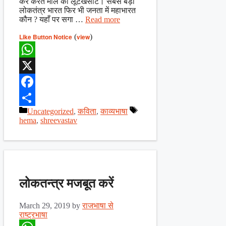
कर करते माल की लूटखसोट। सबसे बड़ा
लोकतंत्र भारत फिर भी जनता में महाभारत
कौन ? यहाँ पर सगा …
Read more
Like Button Notice
(
view
)
WhatsApp
X
Facebook
Categories
Tags
Uncategorized
,
कविता
,
काव्यभाषा
Share
hema
,
shreevastav
लोकतन्त्र मजबूत करें
March 29, 2019
by
राजभाषा से
राष्ट्रभाषा