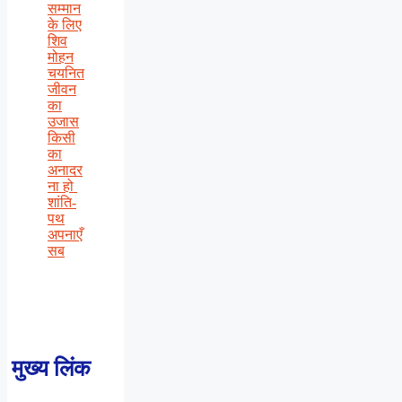
सम्मान
के लिए
शिव
मोहन
चयनित
जीवन
का
उजास
किसी
का
अनादर
ना हो
शांति-
पथ
अपनाएँ
सब
मुख्य लिंक