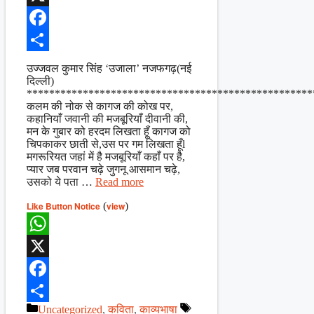
X
Facebook
Share
उज्जवल कुमार सिंह ‘उजाला’ नजफगढ़(नई
दिल्ली)
***************************************************
कलम की नोक से कागज की कोख पर,
कहानियाँ जवानी की मजबूरियाँ दीवानी की,
मन के गुबार को हरदम लिखता हूँ कागज को
चिपकाकर छाती से,उस पर गम लिखता हूँl
मगरूरियत जहां में है मजबूरियाँ कहाँ पर है,
प्यार जब परवान चढ़े जुगनू आसमान चढ़े,
उसको ये पता …
Read more
Like Button Notice
(
view
)
WhatsApp
X
Facebook
Categories
Tags
Uncategorized
,
कविता
,
काव्यभाषा
Share