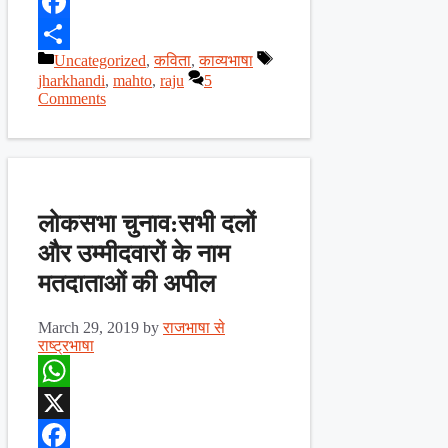
X
Facebook
Categories
Tags
Uncategorized
,
कविता
,
काव्यभाषा
Share
jharkhandi
,
mahto
,
raju
5
Comments
लोकसभा चुनाव:सभी दलों
और उम्मीदवारों के नाम
मतदाताओं की अपील
March 29, 2019
by
राजभाषा से
राष्ट्रभाषा
WhatsApp
X