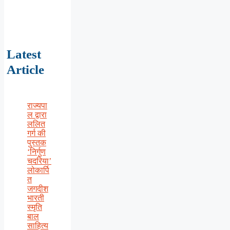
Latest
Article
राज्यपा
ल द्वारा
ललित
गर्ग की
पुस्तक
‘निर्गुण
चदरिया’
लोकार्पि
त
जगदीश
भारती
स्मृति
बाल
साहित्य