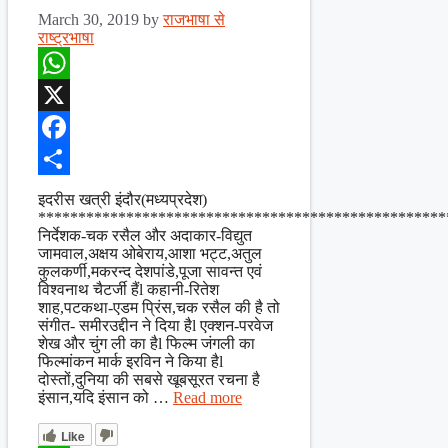
March 30, 2019
by
राजभाषा से
राष्ट्रभाषा
WhatsApp
X
Facebook
Share
इदरीस खत्री इंदौर(मध्यप्रदेश)
***************************************************
निर्देशक-चक रसैल और अदाकार-विद्युत
जामवाल,अक्षय ओबेराय,आशा भट्ट,अतुल
कुलकर्णी,मकरन्द देशपांडे,पूजा सावन्त एवं
विश्वनाथ चैटर्जी हैंl कहानी-रितेश
शाह,पटकथा-एडम प्रिंस,चक रसैल की है तो
संगीत- समीरउद्दीन ने दिया हैl एक्शन-परवेज
शेख और चुंग ली का हैl फिल्म जंगली का
फिल्मांकन मार्क इरविन ने किया हैl
दोस्तों,दुनिया की सबसे खूबसूरत रचना है
इंसान,यदि इंसान को …
Read more
Like