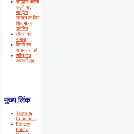
जगदीश भारती
स्मृति बाल
साहित्य
सम्मान के लिए
शिव मोहन
चयनित
जीवन का
उजास
किसी का
अनादर ना हो
शांति-पथ
अपनाएँ सब
मुख्य लिंक
Terms &
Conditions
Privacy
Policy