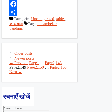
X
Facebook
Categories
Uncategorized
,
कविता
,
Share
काव्यभाषा
Tags
puntambekar
,
vandana
Older posts
Newer posts
←
Previous
Page
1
…
Page
2,148
Page
2,149
Page
2,150
…
Page
2,163
Next
→
रचनाएँ खोजें