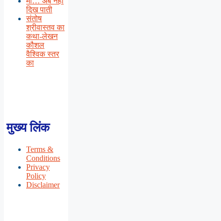
माँ… अब नहीं
दिख पाती
संतोष
श्रीवास्तव का
कथा-लेखन
कौशल
वैश्विक स्तर
का
मुख्य लिंक
Terms &
Conditions
Privacy
Policy
Disclaimer